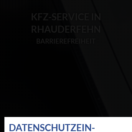
KFZ-SERVICE IN
RHAUDERFEHN
BARRIEREFREIHEIT
DATEN­SCHUTZ­EIN­