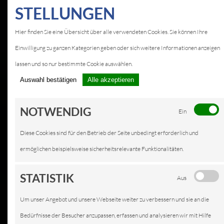
STELLUNGEN
Hier finden Sie eine Übersicht über alle verwendeten Cookies. Sie können Ihre
Einwilligung zu ganzen Kategorien geben oder sich weitere Informationen anzeigen
lassen und so nur bestimmte Cookie auswählen.
Auswahl bestätigen
Alle akzeptieren
NOTWENDIG
Ein
Diese Cookies sind für den Betrieb der Seite unbedingt erforderlich und
ermöglichen beispielsweise sicherheitsrelevante Funktionalitäten.
STATISTIK
Aus
Um unser Angebot und unsere Webseite weiter zu verbessern und sie an die
Bedürfnisse der Besucher anzupassen, erfassen und analysieren wir mit Hilfe