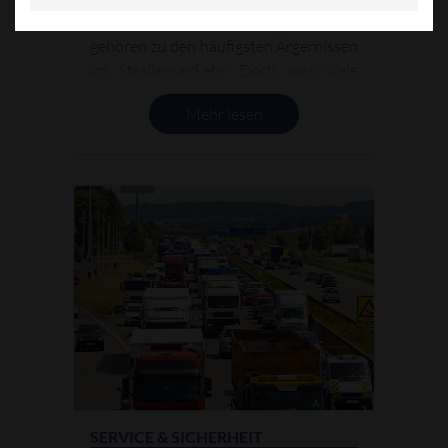
Schäden an der Windschutzscheibe
gehören zu den häufigsten Ärgernissen
im Straßenverkehr. Doch was viele
Autofahrer nicht wissen: Rund ein
Mehr lesen
Drittel dieser Schäden lässt sich
reparieren, ohne dass die gesamte
Scheibe ausgetauscht werden muss –
wie jetzt der TÜV-Süd berichtet.
SERVICE & SICHERHEIT