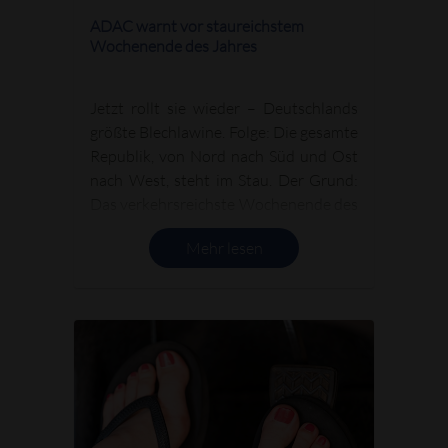
ADAC warnt vor staureichstem
Wochenende des Jahres
Jetzt rollt sie wieder – Deutschlands
größte Blechlawine. Folge: Die gesamte
Republik, von Nord nach Süd und Ost
nach West, steht im Stau. Der Grund:
Das verkehrsreichste Wochenende des
Jahre steht an. Und: Wer jetzt losfährt,
Mehr lesen
braucht starke Nerven!