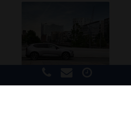
MARKEN & MODELLE
Volvos neuer Top-Stromer EX60:
der Kilometerfresser
Impressum
|
Haftungsausschluss
|
Datenschutz
|
Barrierefreiheit
High Voltage! Mit dem frisch
eingeführten EX60 schafft Volvo in
Sachen Reichweite, Ladetempo und