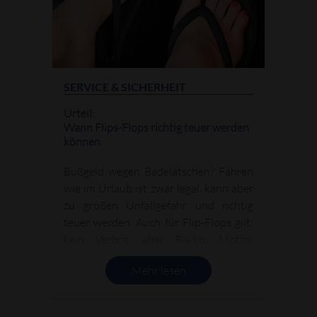
SERVICE & SICHERHEIT
Urteil:
Wann Flips-Flops richtig teuer werden
können
Bußgeld wegen Badelatschen? Fahren
wie im Urlaub ist zwar legal, kann aber
zu großen Unfallgefahr und richtig
teuer werden. Auch für Flip-Flops gilt:
kein Verbot, aber Risiko. Motto:
Sommer, Sonne, Schadenersatz – was
Mehr lesen
Autofahrer bei der Schuhwahl wirklich
wissen müssen.