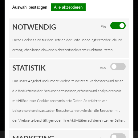
Auswahl bestätigen
Alle akzeptieren
NOTWENDIG
Ein
Diese Cookies sind für den Betrieb der Seite unbedingt erforderlich und
ermöglichen beispielsweise sicherheitsrelevante Funktionalitäten.
STATISTIK
Aus
Um unser Angebot und unsere Webseite weiter zu verbessern und sie an
die Bedürfnisse der Besucher anzupassen, erfassen und analysieren wir
mit Hilfe dieser Cookies anonymisierte Daten. So erfahren wir
beispielsweise etwas zu den Besucherzahlen, wie sich die Besucher mit
der Webseite beschäftigen oder Ihre Aktivitäten auf den einzelnen Seiten.